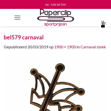
Ga
06 - 538 38 594
naar
inhoud
bel579 carnaval
Gepubliceerd
20/03/2019
op
1900 × 1900
in
Carnaval steek