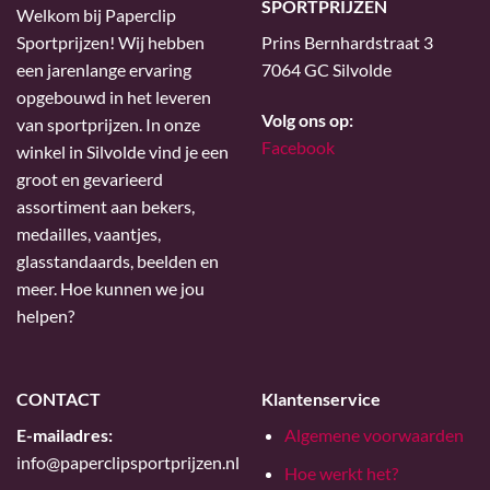
SPORTPRIJZEN
Welkom bij Paperclip
Sportprijzen! Wij hebben
Prins Bernhardstraat 3
een jarenlange ervaring
7064 GC Silvolde
opgebouwd in het leveren
Volg ons op:
van sportprijzen. In onze
Facebook
winkel in Silvolde vind je een
groot en gevarieerd
assortiment aan bekers,
medailles, vaantjes,
glasstandaards, beelden en
meer. Hoe kunnen we jou
helpen?
CONTACT
Klantenservice
E-mailadres:
Algemene voorwaarden
info@paperclipsportprijzen.nl
Hoe werkt het?