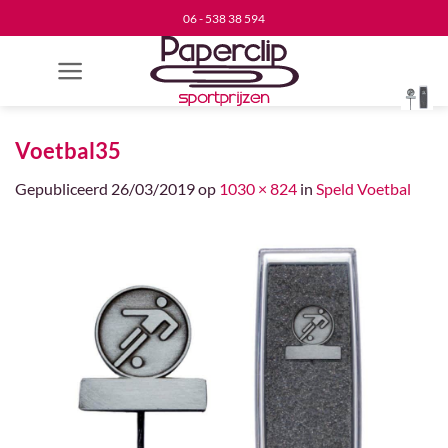
Ga
06 - 538 38 594
naar
inhoud
Voetbal35
Gepubliceerd
26/03/2019
op
1030 × 824
in
Speld Voetbal