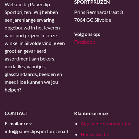
SPORTPRIJZEN
Welkom bij Paperclip
Sportprijzen! Wij hebben
Prins Bernhardstraat 3
een jarenlange ervaring
7064 GC Silvolde
opgebouwd in het leveren
Volg ons op:
van sportprijzen. In onze
Facebook
winkel in Silvolde vind je een
groot en gevarieerd
assortiment aan bekers,
medailles, vaantjes,
glasstandaards, beelden en
meer. Hoe kunnen we jou
helpen?
CONTACT
Klantenservice
E-mailadres:
Algemene voorwaarden
info@paperclipsportprijzen.nl
Hoe werkt het?