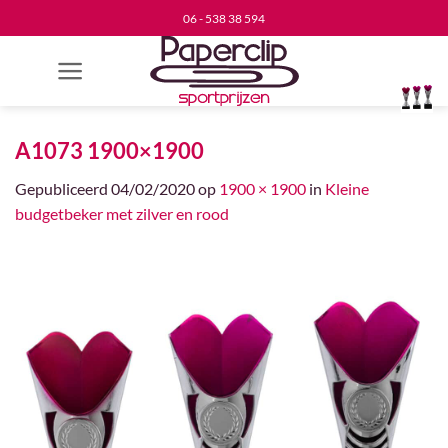
Ga
06 - 538 38 594
naar
inhoud
A1073 1900×1900
Gepubliceerd
04/02/2020
op
1900 × 1900
in
Kleine
budgetbeker met zilver en rood