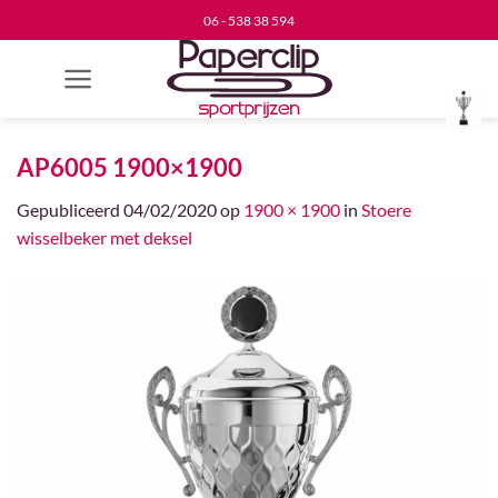
Ga
06 - 538 38 594
naar
inhoud
AP6005 1900×1900
Gepubliceerd
04/02/2020
op
1900 × 1900
in
Stoere
wisselbeker met deksel