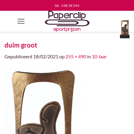
Ga
06 - 538 38 594
naar
inhoud
duim groot
Gepubliceerd
18/02/2021
op
255 × 490
in
10 Jaar