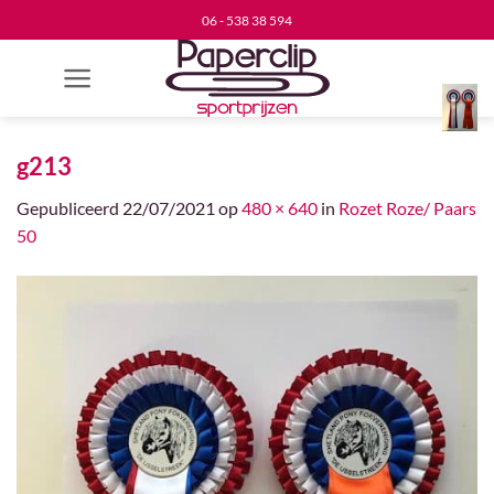
Ga
06 - 538 38 594
naar
inhoud
g213
Gepubliceerd
22/07/2021
op
480 × 640
in
Rozet Roze/ Paars
50