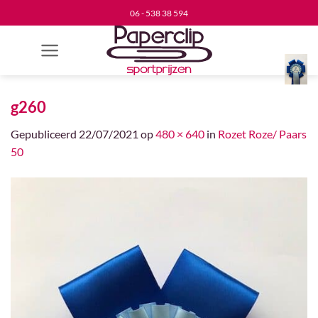
Ga
06 - 538 38 594
naar
inhoud
g260
Gepubliceerd
22/07/2021
op
480 × 640
in
Rozet Roze/ Paars
50