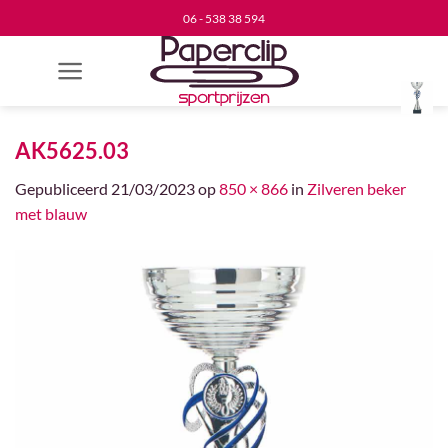
Ga
06 - 538 38 594
naar
inhoud
AK5625.03
Gepubliceerd
21/03/2023
op
850 × 866
in
Zilveren beker
met blauw