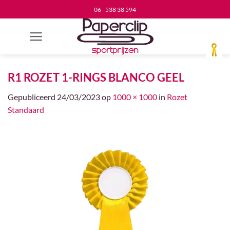
Ga
06 - 538 38 594
naar
inhoud
R1 ROZET 1-RINGS BLANCO GEEL
Gepubliceerd
24/03/2023
op
1000 × 1000
in
Rozet
Standaard