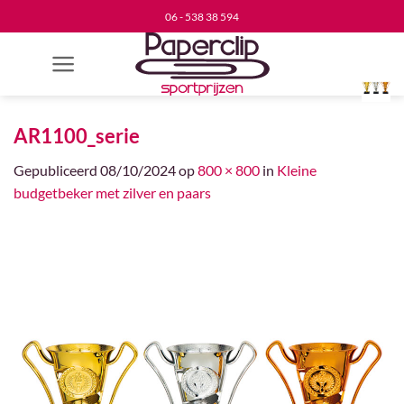
Ga
06 - 538 38 594
naar
inhoud
AR1100_serie
Gepubliceerd
08/10/2024
op
800 × 800
in
Kleine
budgetbeker met zilver en paars