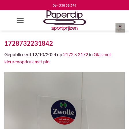
Ga
06 - 538 38 594
naar
inhoud
1728732231842
Gepubliceerd
12/10/2024
op
2172 × 2172
in
Glas met
kleurenopdruk met pin