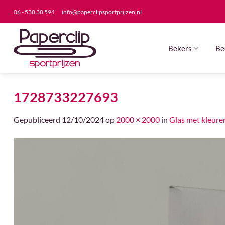
Ga
06 - 538 38 594
info@paperclipsportprijzen.nl
naar
inhoud
Bekers
Be
1728733227693
Gepubliceerd
12/10/2024
op
2000 × 2000
in
Glas met kleure