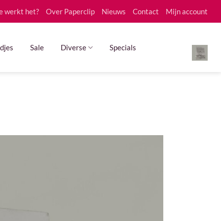
e werkt het?
Over Paperclip
Nieuws
Contact
Mijn account
djes
Sale
Diverse
Specials