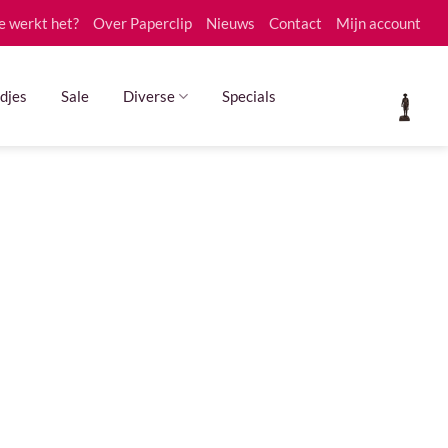
e werkt het?
Over Paperclip
Nieuws
Contact
Mijn account
djes
Sale
Diverse
Specials