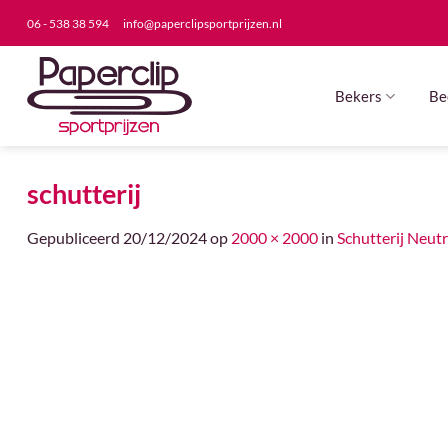
Ga
06 - 538 38 594
info@paperclipsportprijzen.nl
naar
inhoud
Bekers
Be
schutterij
Gepubliceerd
20/12/2024
op
2000 × 2000
in
Schutterij Neutr