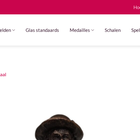
Ho
elden
Glas standaards
Medailles
Schalen
Spel
aal