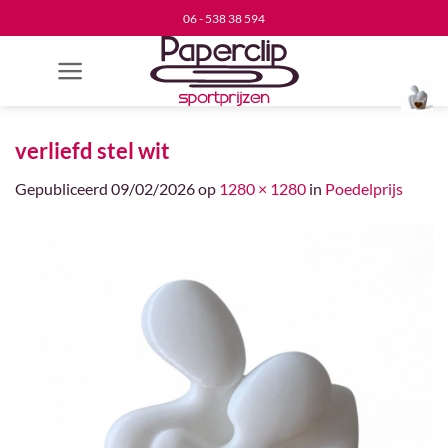
Ga
06 - 538 38 594
naar
inhoud
verliefd stel wit
Gepubliceerd
09/02/2026
op
1280 × 1280
in
Poedelprijs