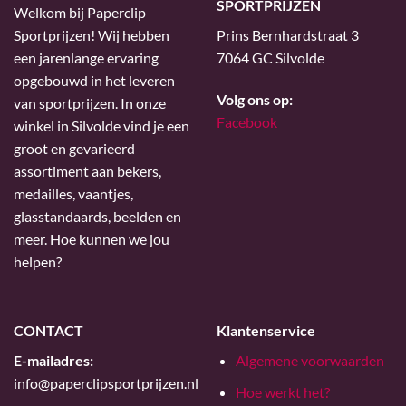
SPORTPRIJZEN
Welkom bij Paperclip
Sportprijzen! Wij hebben
Prins Bernhardstraat 3
een jarenlange ervaring
7064 GC Silvolde
opgebouwd in het leveren
Volg ons op:
van sportprijzen. In onze
Facebook
winkel in Silvolde vind je een
groot en gevarieerd
assortiment aan bekers,
medailles, vaantjes,
glasstandaards, beelden en
meer. Hoe kunnen we jou
helpen?
CONTACT
Klantenservice
E-mailadres:
Algemene voorwaarden
info@paperclipsportprijzen.nl
Hoe werkt het?