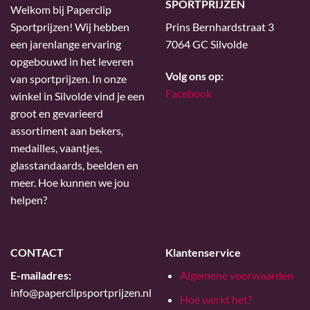
SPORTPRIJZEN
Welkom bij Paperclip
Sportprijzen! Wij hebben
Prins Bernhardstraat 3
een jarenlange ervaring
7064 GC Silvolde
opgebouwd in het leveren
Volg ons op:
van sportprijzen. In onze
Facebook
winkel in Silvolde vind je een
groot en gevarieerd
assortiment aan bekers,
medailles, vaantjes,
glasstandaards, beelden en
meer. Hoe kunnen we jou
helpen?
CONTACT
Klantenservice
E-mailadres:
Algemene voorwaarden
info@paperclipsportprijzen.nl
Hoe werkt het?