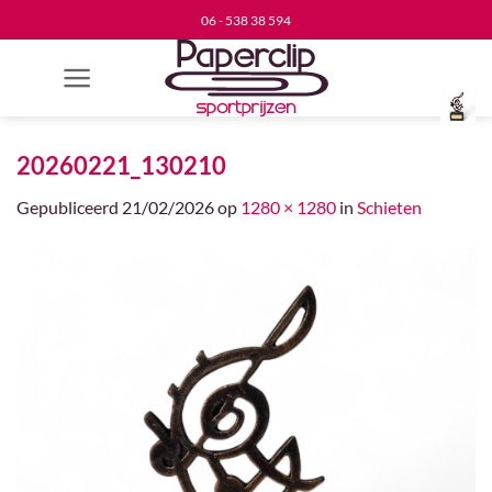
Ga
06 - 538 38 594
naar
inhoud
20260221_130210
Gepubliceerd
21/02/2026
op
1280 × 1280
in
Schieten