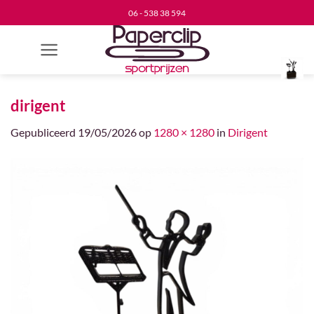
Ga
06 - 538 38 594
naar
inhoud
dirigent
Gepubliceerd
19/05/2026
op
1280 × 1280
in
Dirigent