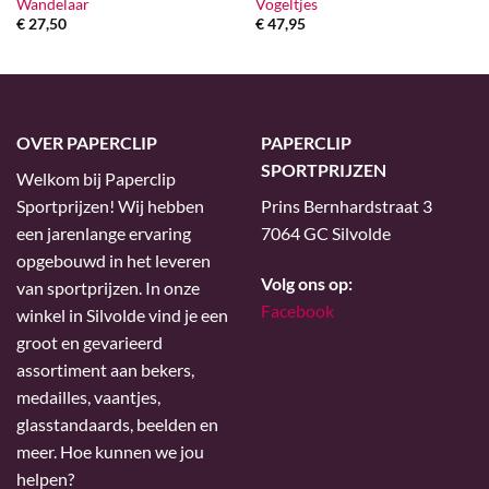
Wandelaar
Vogeltjes
€
27,50
€
47,95
OVER PAPERCLIP
PAPERCLIP
SPORTPRIJZEN
Welkom bij Paperclip
Sportprijzen! Wij hebben
Prins Bernhardstraat 3
een jarenlange ervaring
7064 GC Silvolde
opgebouwd in het leveren
Volg ons op:
van sportprijzen. In onze
Facebook
winkel in Silvolde vind je een
groot en gevarieerd
assortiment aan bekers,
medailles, vaantjes,
glasstandaards, beelden en
meer. Hoe kunnen we jou
helpen?