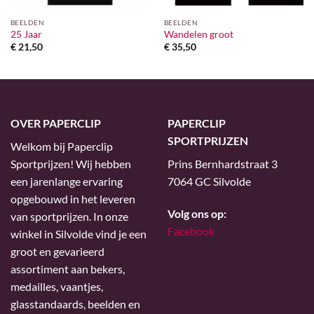
BEELDEN
BEELDEN
25 Jaar
Wandelen groot
€
21,50
€
35,50
OVER PAPERCLIP
PAPERCLIP
SPORTPRIJZEN
Welkom bij Paperclip
Sportprijzen! Wij hebben
Prins Bernhardstraat 3
een jarenlange ervaring
7064 GC Silvolde
opgebouwd in het leveren
Volg ons op:
van sportprijzen. In onze
Facebook
winkel in Silvolde vind je een
groot en gevarieerd
assortiment aan bekers,
medailles, vaantjes,
glasstandaards, beelden en