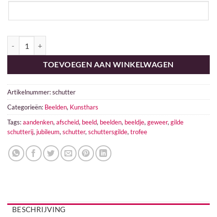
Schutterij Schutter aantal
TOEVOEGEN AAN WINKELWAGEN
Artikelnummer:
schutter
Categorieën:
Beelden
,
Kunsthars
Tags:
aandenken
,
afscheid
,
beeld
,
beelden
,
beeldje
,
geweer
,
gilde
schutterij
,
jubileum
,
schutter
,
schuttersgilde
,
trofee
BESCHRIJVING