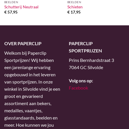
BEELDEN
BEELDEN
Schutterij Neutraal
Schieten
€
57,95
€
17,95
OVER PAPERCLIP
PAPERCLIP
SPORTPRIJZEN
Welkom bij Paperclip
Sportprijzen! Wij hebben
Prins Bernhardstraat 3
een jarenlange ervaring
7064 GC Silvolde
opgebouwd in het leveren
Volg ons op:
van sportprijzen. In onze
Facebook
winkel in Silvolde vind je een
groot en gevarieerd
assortiment aan bekers,
medailles, vaantjes,
glasstandaards, beelden en
meer. Hoe kunnen we jou