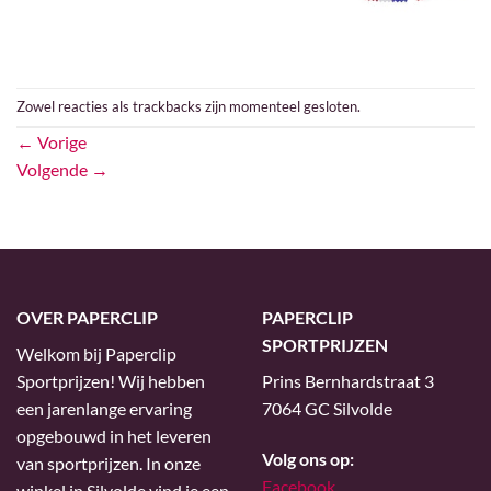
Zowel reacties als trackbacks zijn momenteel gesloten.
←
Vorige
Volgende
→
OVER PAPERCLIP
PAPERCLIP
SPORTPRIJZEN
Welkom bij Paperclip
Sportprijzen! Wij hebben
Prins Bernhardstraat 3
een jarenlange ervaring
7064 GC Silvolde
opgebouwd in het leveren
Volg ons op:
van sportprijzen. In onze
Facebook
winkel in Silvolde vind je een