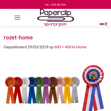
Ga
06 - 538 38 594
naar
inhoud
rozet-home
Gepubliceerd
29/03/2019
op
600 × 400
in
Home