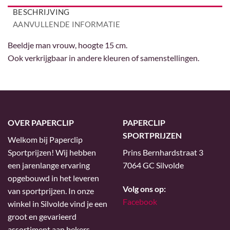
BESCHRIJVING
AANVULLENDE INFORMATIE
Beeldje man vrouw, hoogte 15 cm.
Ook verkrijgbaar in andere kleuren of samenstellingen.
OVER PAPERCLIP
PAPERCLIP
SPORTPRIJZEN
Welkom bij Paperclip
Sportprijzen! Wij hebben
Prins Bernhardstraat 3
een jarenlange ervaring
7064 GC Silvolde
opgebouwd in het leveren
Volg ons op:
van sportprijzen. In onze
Facebook
winkel in Silvolde vind je een
groot en gevarieerd
assortiment aan bekers,