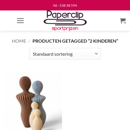
Ga
06 - 538 38 594
naar
inhoud
HOME
/
PRODUCTEN GETAGGED “2 KINDEREN”