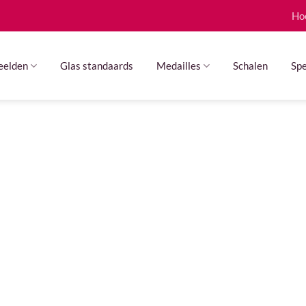
Ho
eelden
Glas standaards
Medailles
Schalen
Spe