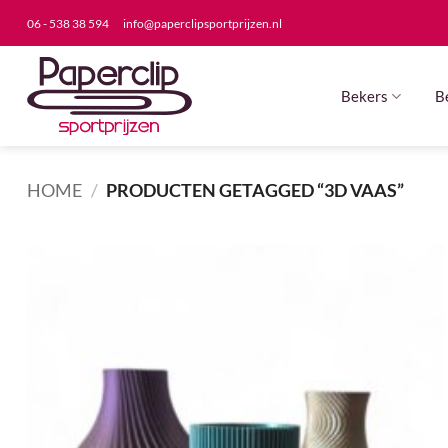
Ga
06 - 538 38 594
info@paperclipsportprijzen.nl
naar
inhoud
Bekers
B
HOME
/
PRODUCTEN GETAGGED “3D VAAS”