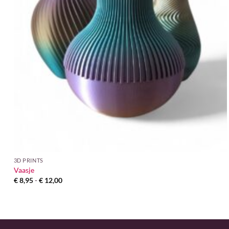
3D PRINTS
Vaasje
Prijsklasse:
€
8,95
-
€
12,00
€ 8,95
tot
€ 12,00