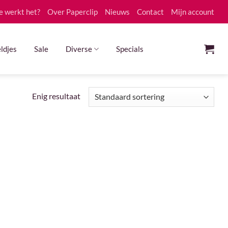
e werkt het?
Over Paperclip
Nieuws
Contact
Mijn account
ldjes
Sale
Diverse
Specials
Enig resultaat