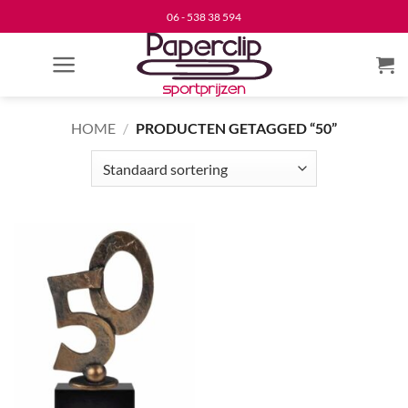
Ga
06 - 538 38 594
naar
inhoud
HOME
/
PRODUCTEN GETAGGED “50”