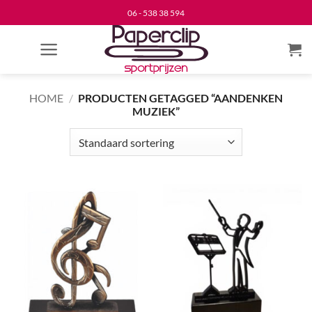
Ga
06 - 538 38 594
naar
inhoud
HOME
/
PRODUCTEN GETAGGED “AANDENKEN
MUZIEK”