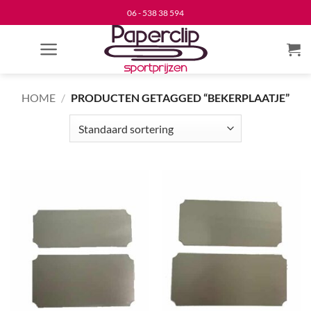
Ga
06 - 538 38 594
naar
inhoud
HOME
/
PRODUCTEN GETAGGED “BEKERPLAATJE”