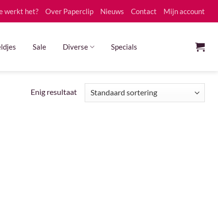
e werkt het?
Over Paperclip
Nieuws
Contact
Mijn account
ldjes
Sale
Diverse
Specials
Enig resultaat