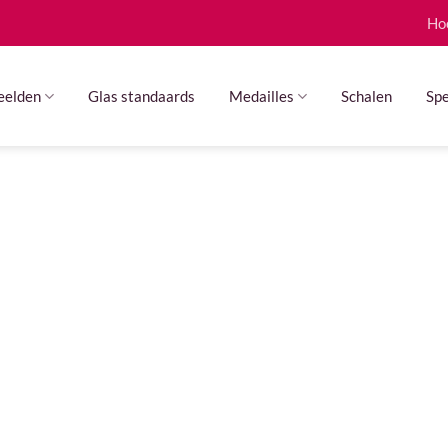
Ho
eelden
Glas standaards
Medailles
Schalen
Spe