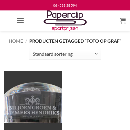
Ga
06 - 538 38 594
naar
inhoud
HOME
/
PRODUCTEN GETAGGED “FOTO OP GRAF”