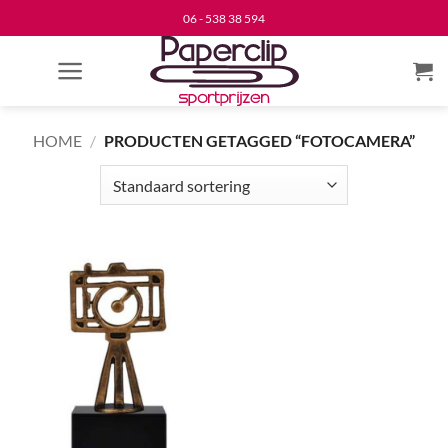
Ga
06 - 538 38 594
naar
inhoud
HOME
/
PRODUCTEN GETAGGED “FOTOCAMERA”