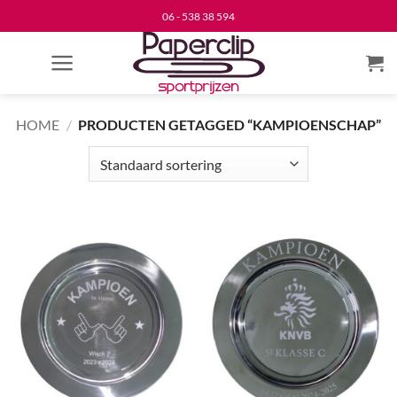
Ga
06 - 538 38 594
naar
inhoud
HOME
/
PRODUCTEN GETAGGED “KAMPIOENSCHAP”