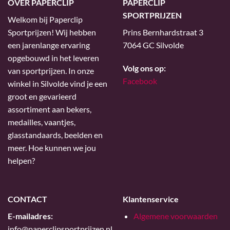
OVER PAPERCLIP
PAPERCLIP
SPORTPRIJZEN
Welkom bij Paperclip
Sportprijzen! Wij hebben
Prins Bernhardstraat 3
een jarenlange ervaring
7064 GC Silvolde
opgebouwd in het leveren
Volg ons op:
van sportprijzen. In onze
Facebook
winkel in Silvolde vind je een
groot en gevarieerd
assortiment aan bekers,
medailles, vaantjes,
glasstandaards, beelden en
meer. Hoe kunnen we jou
helpen?
CONTACT
Klantenservice
E-mailadres:
Algemene voorwaarden
info@paperclipsportprijzen.nl