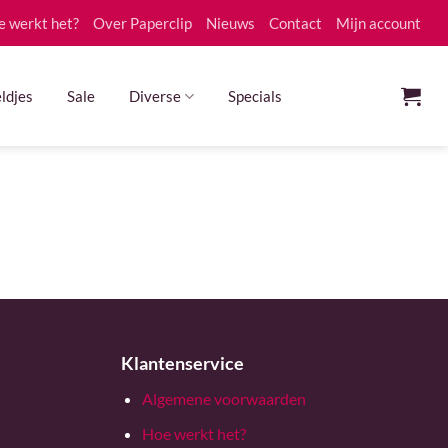
e werkt het?
Over Paperclip
Nieuws
Contact
Mijn account
ldjes
Sale
Diverse
Specials
Klantenservice
Algemene voorwaarden
Hoe werkt het?