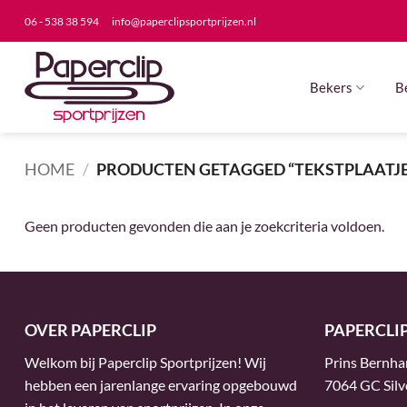
Ga
06 - 538 38 594
info@paperclipsportprijzen.nl
naar
inhoud
Bekers
B
HOME
/
PRODUCTEN GETAGGED “TEKSTPLAATJE
Geen producten gevonden die aan je zoekcriteria voldoen.
OVER PAPERCLIP
PAPERCLI
Welkom bij Paperclip Sportprijzen! Wij
Prins Bernha
hebben een jarenlange ervaring opgebouwd
7064 GC Silv