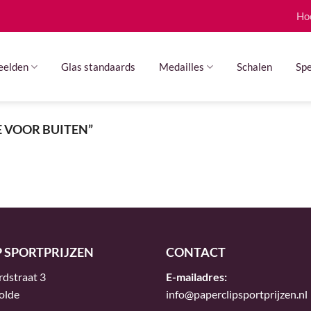
Ho
eelden
Glas standaards
Medailles
Schalen
Spe
 VOOR BUITEN”
P SPORTPRIJZEN
CONTACT
rdstraat 3
E-mailadres:
olde
info@paperclipsportprijzen.nl