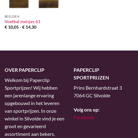
BEELDEN
Voetbal meisjes 61
Prijsklasse:
€
10,05
-
€
14,30
€ 10,05
tot
€ 14,30
OVER PAPERCLIP
PAPERCLIP
SPORTPRIJZEN
Welkom bij Paperclip
Sportprijzen! Wij hebben
Prins Bernhardstraat 3
een jarenlange ervaring
7064 GC Silvolde
opgebouwd in het leveren
Volg ons op:
van sportprijzen. In onze
Facebook
winkel in Silvolde vind je een
groot en gevarieerd
assortiment aan bekers,