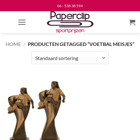
Ga
06 - 538 38 594
naar
inhoud
HOME
/
PRODUCTEN GETAGGED “VOETBAL MEISJES”