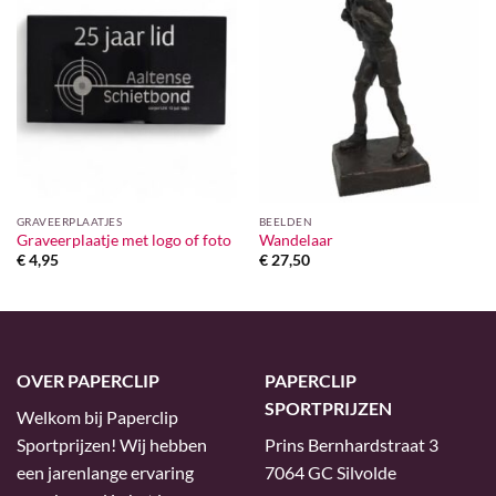
GRAVEERPLAATJES
BEELDEN
Graveerplaatje met logo of foto
Wandelaar
€
4,95
€
27,50
OVER PAPERCLIP
PAPERCLIP
SPORTPRIJZEN
Welkom bij Paperclip
Sportprijzen! Wij hebben
Prins Bernhardstraat 3
een jarenlange ervaring
7064 GC Silvolde