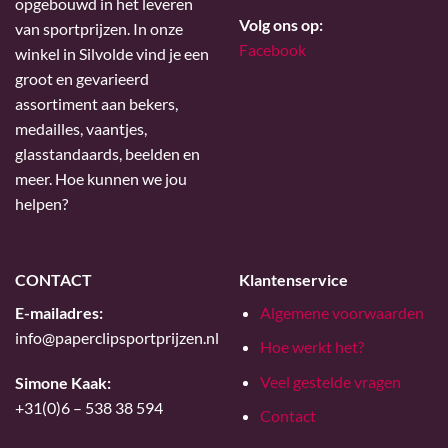
opgebouwd in het leveren
Volg ons op:
van sportprijzen. In onze
Facebook
winkel in Silvolde vind je een
groot en gevarieerd
assortiment aan bekers,
medailles, vaantjes,
glasstandaards, beelden en
meer. Hoe kunnen we jou
helpen?
CONTACT
Klantenservice
E-mailadres:
Algemene voorwaarden
info@paperclipsportprijzen.nl
Hoe werkt het?
Veel gestelde vragen
Simone Kaak:
+31(0)6 – 538 38 594
Contact