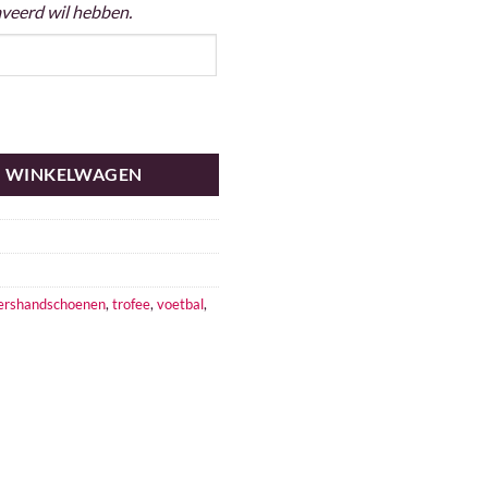
raveerd wil hebben.
N WINKELWAGEN
ershandschoenen
,
trofee
,
voetbal
,