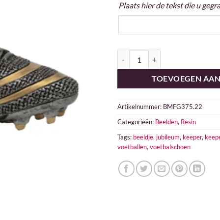
Plaats hier de tekst die u geg
Voetbalschoen aantal
TOEVOEGEN AA
Artikelnummer:
BMFG375.22
Categorieën:
Beelden
,
Resin
Tags:
beeldje
,
jubileum
,
keeper
,
keep
voetballen
,
voetbalschoen