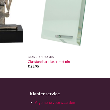
GLAS STANDAARDS
Glasstandaard laser met pin
2
€
25,95
Klantenservice
Algemene voorwaarden