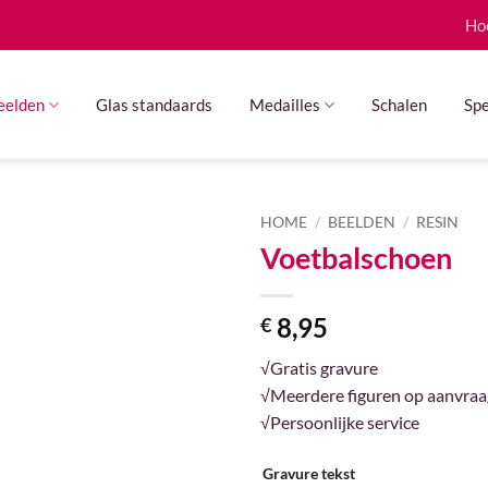
Ho
eelden
Glas standaards
Medailles
Schalen
Spe
HOME
/
BEELDEN
/
RESIN
Voetbalschoen
8,95
€
√Gratis gravure
√Meerdere figuren op aanvraa
√Persoonlijke service
Gravure tekst