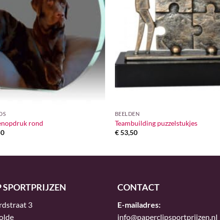
DS
BEELDEN
renopdruk rond
Teambuilding puzzelstukjes
Prijsklasse:
50
€
53,50
€ 27,95
tot
€ 33,50
P SPORTPRIJZEN
CONTACT
rdstraat 3
E-mailadres:
olde
info@paperclipsportprijzen.nl