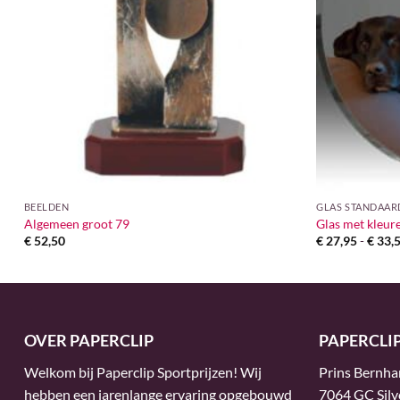
BEELDEN
GLAS STANDAAR
Algemeen groot 79
Glas met kleu
€
52,50
€
27,95
-
€
33,
OVER PAPERCLIP
PAPERCLI
Welkom bij Paperclip Sportprijzen! Wij
Prins Bernha
hebben een jarenlange ervaring opgebouwd
7064 GC Silv