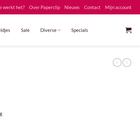
e werkt het?
Over Paperclip
Nieuws
Contact
Mijn account
ldjes
Sale
Diverse
Specials
g