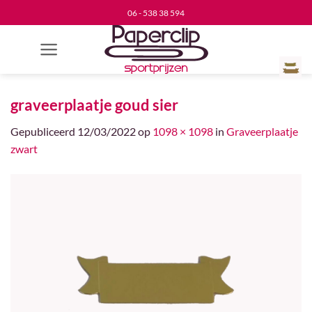
Ga
06 - 538 38 594
naar
inhoud
graveerplaatje goud sier
Gepubliceerd
12/03/2022
op
1098 × 1098
in
Graveerplaatje
zwart