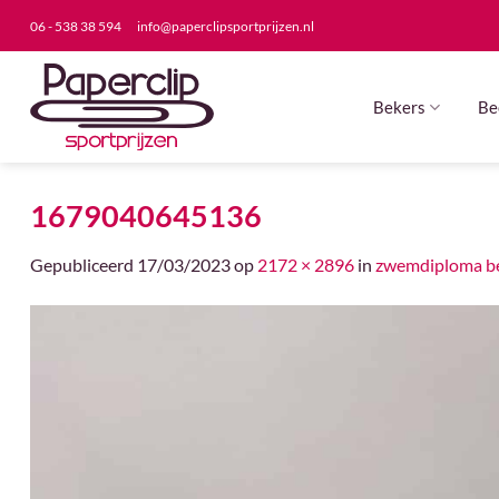
Ga
06 - 538 38 594
info@paperclipsportprijzen.nl
naar
inhoud
Bekers
Be
1679040645136
Gepubliceerd
17/03/2023
op
2172 × 2896
in
zwemdiploma b