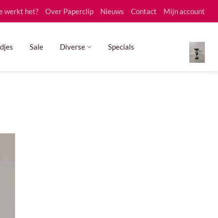
e werkt het?
Over Paperclip
Nieuws
Contact
Mijn account
djes
Sale
Diverse
Specials