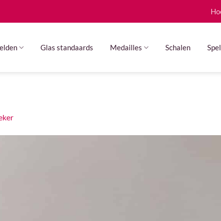
Ho
elden
Glas standaards
Medailles
Schalen
Spel
eker