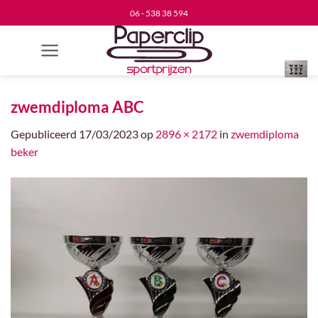
Ga
06 - 538 38 594
naar
inhoud
zwemdiploma ABC
Gepubliceerd
17/03/2023
op
2896 × 2172
in
zwemdiploma
beker