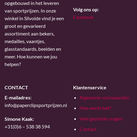
opgebouwd in het leveren
Volg ons op:
van sportprijzen. In onze
Facebook
winkel in Silvolde vind je een
groot en gevarieerd
assortiment aan bekers,
medailles, vaantjes,
glasstandaards, beelden en
meer. Hoe kunnen we jou
helpen?
CONTACT
Klantenservice
E-mailadres:
Algemene voorwaarden
info@paperclipsportprijzen.nl
Hoe werkt het?
Veel gestelde vragen
Simone Kaak:
+31(0)6 – 538 38 594
Contact