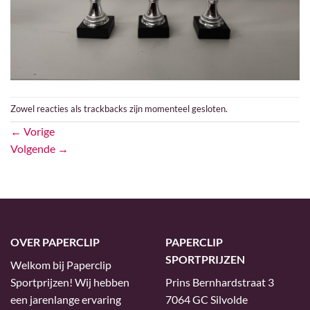
Zowel reacties als trackbacks zijn momenteel gesloten.
←
Vorige
Volgende
→
OVER PAPERCLIP
PAPERCLIP
SPORTPRIJZEN
Welkom bij Paperclip
Sportprijzen! Wij hebben
Prins Bernhardstraat 3
een jarenlange ervaring
7064 GC Silvolde