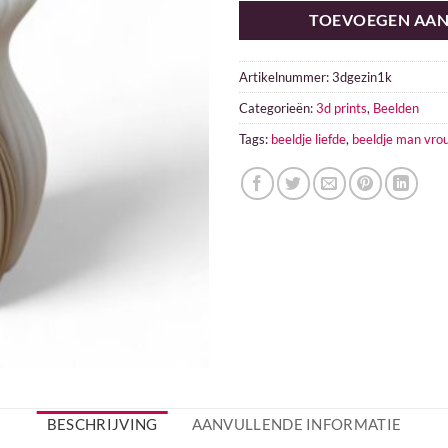
TOEVOEGEN AA
Artikelnummer:
3dgezin1k
Categorieën:
3d prints
,
Beelden
Tags:
beeldje liefde
,
beeldje man vro
BESCHRIJVING
AANVULLENDE INFORMATIE