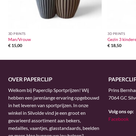
3D PRINTS
3D PRINTS
Man/Vrouw
Gezin 3 kinder
€
15,00
€
18,50
OVER PAPERCLIP
PAPERCLI
Welkom bij Paperclip Sportprijzen! Wij
Prins Bernha
hebben een jarenlange ervaring opgebouwd
7064 GC Silv
in het leveren van sportprijzen. In onze
Volg ons op:
winkel in Silvolde vind je een groot en
Facebook
gevarieerd assortiment aan bekers,
medailles, vaantjes, glasstandaards, beelden
en meer. Hoe kunnen we jou helpen?