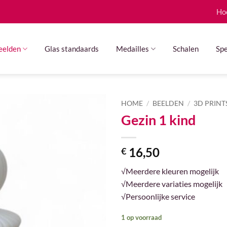
Ho
eelden
Glas standaards
Medailles
Schalen
Spe
HOME
/
BEELDEN
/
3D PRINT
Gezin 1 kind
16,50
€
√Meerdere kleuren mogelijk
√Meerdere variaties mogelijk
√Persoonlijke service
1 op voorraad