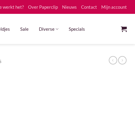
e werkt het?
Over Paperclip
Nieuws
Contact
Mijn account
ldjes
Sale
Diverse
Specials
S