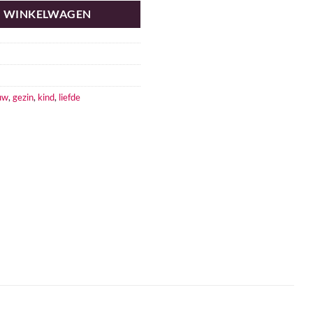
N WINKELWAGEN
uw
,
gezin
,
kind
,
liefde