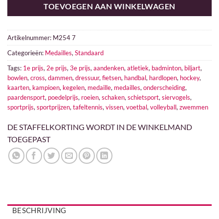
TOEVOEGEN AAN WINKELWAGEN
Artikelnummer:
M254 7
Categorieën:
Medailles
,
Standaard
Tags:
1e prijs
,
2e prijs
,
3e prijs
,
aandenken
,
atletiek
,
badminton
,
biljart
,
bowlen
,
cross
,
dammen
,
dressuur
,
fietsen
,
handbal
,
hardlopen
,
hockey
,
kaarten
,
kampioen
,
kegelen
,
medaille
,
medailles
,
onderscheiding
,
paardensport
,
poedelprijs
,
roeien
,
schaken
,
schietsport
,
siervogels
,
sportprijs
,
sportprijzen
,
tafeltennis
,
vissen
,
voetbal
,
volleyball
,
zwemmen
DE STAFFELKORTING WORDT IN DE WINKELMAND
TOEGEPAST
BESCHRIJVING