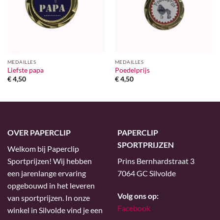
MEDAILLES
MEDAILLES
Liefste papa
Poedelprijs
€
4,50
€
4,50
OVER PAPERCLIP
PAPERCLIP
SPORTPRIJZEN
Welkom bij Paperclip
Sportprijzen! Wij hebben
Prins Bernhardstraat 3
een jarenlange ervaring
7064 GC Silvolde
opgebouwd in het leveren
Volg ons op:
van sportprijzen. In onze
Facebook
winkel in Silvolde vind je een