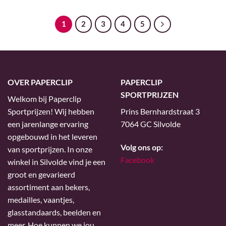
1
2
3
4
5
OVER PAPERCLIP
PAPERCLIP
SPORTPRIJZEN
Welkom bij Paperclip
Sportprijzen! Wij hebben
Prins Bernhardstraat 3
een jarenlange ervaring
7064 GC Silvolde
opgebouwd in het leveren
Volg ons op:
van sportprijzen. In onze
Facebook
winkel in Silvolde vind je een
groot en gevarieerd
assortiment aan bekers,
medailles, vaantjes,
glasstandaards, beelden en
meer. Hoe kunnen we jou