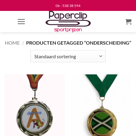
Ga
06 - 538 38 594
naar
inhoud
HOME
/
PRODUCTEN GETAGGED “ONDERSCHEIDING”