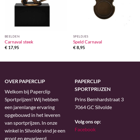
BEELDEN
SPELDJES
Carnaval steek
Speld Carnaval
€
17,95
€
8,95
OVER PAPERCLIP
PAPERCLIP
SPORTPRIJZEN
Welkom bij Paperclip
Sportprijzen! Wij hebben
Prins Bernhardstraat 3
een jarenlange ervaring
7064 GC Silvolde
opgebouwd in het leveren
Volg ons op:
van sportprijzen. In onze
Facebook
winkel in Silvolde vind je een
groot en gevarieerd