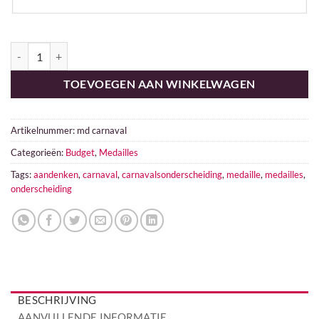
Medaille Carnaval aantal
TOEVOEGEN AAN WINKELWAGEN
Artikelnummer:
md carnaval
Categorieën:
Budget
,
Medailles
Tags:
aandenken
,
carnaval
,
carnavalsonderscheiding
,
medaille
,
medailles
,
onderscheiding
BESCHRIJVING
AANVULLENDE INFORMATIE