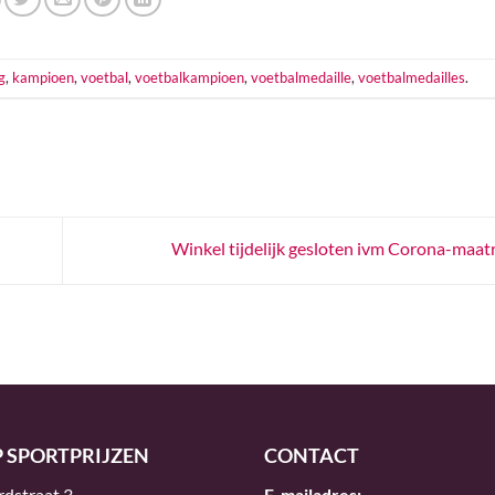
g
,
kampioen
,
voetbal
,
voetbalkampioen
,
voetbalmedaille
,
voetbalmedailles
.
Winkel tijdelijk gesloten ivm Corona-maat
P SPORTPRIJZEN
CONTACT
rdstraat 3
E-mailadres: