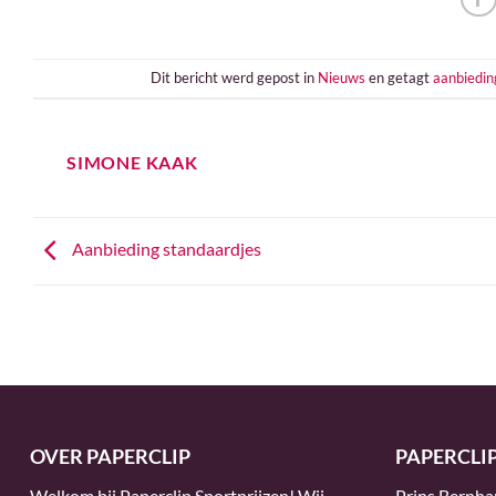
Dit bericht werd gepost in
Nieuws
en getagt
aanbiedin
SIMONE KAAK
Aanbieding standaardjes
OVER PAPERCLIP
PAPERCLI
Welkom bij Paperclip Sportprijzen! Wij
Prins Bernha