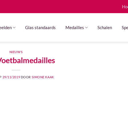
Ho
eelden
Glas standaards
Medailles
Schalen
Spe
NIEUWS
Voetbalmedailles
OP
29/11/2019
DOOR
SIMONE KAAK