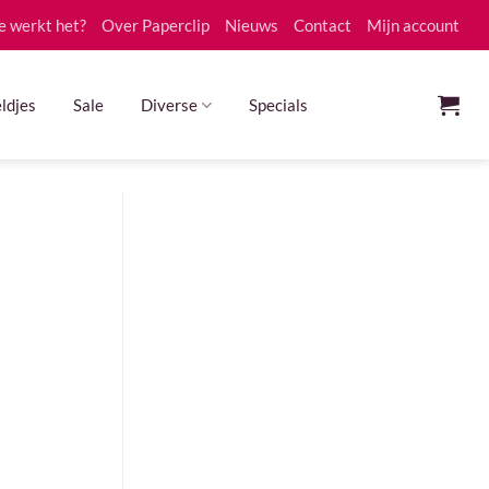
e werkt het?
Over Paperclip
Nieuws
Contact
Mijn account
ldjes
Sale
Diverse
Specials