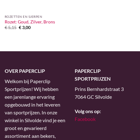
ROZETTEN EN SJERPEN
Rozet: Goud, Zilver, Brons
Oorspronkelijke
Huidige
€
5,15
€
3,00
prijs
prijs
was:
is:
€ 5,15.
€ 3,00.
OVER PAPERCLIP
PAPERCLIP
SPORTPRIJZEN
Welkom bij Paperclip
Sportprijzen! Wij hebben
Prins Bernhardstraat 3
een jarenlange ervaring
7064 GC Silvolde
opgebouwd in het leveren
Volg ons op:
van sportprijzen. In onze
Facebook
winkel in Silvolde vind je een
groot en gevarieerd
assortiment aan bekers,