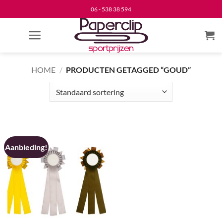
Ga
06 - 538 38 594
naar
inhoud
HOME
/
PRODUCTEN GETAGGED “GOUD”
Aanbieding!