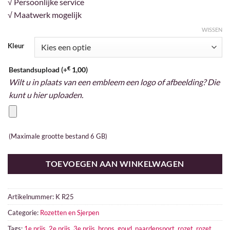
√ Persoonlijke service
€ 5,15.
€ 3,00.
√ Maatwerk mogelijk
WISSEN
Kleur
€
Bestandsupload (+
1,00
)
Wilt u in plaats van een embleem een logo of afbeelding? Die
kunt u hier uploaden.
(Maximale grootte bestand 6 GB)
TOEVOEGEN AAN WINKELWAGEN
Artikelnummer:
K R25
Categorie:
Rozetten en Sjerpen
Tags:
1e prijs
,
2e prijs
,
3e prijs
,
brons
,
goud
,
paardensport
,
rozet
,
rozet