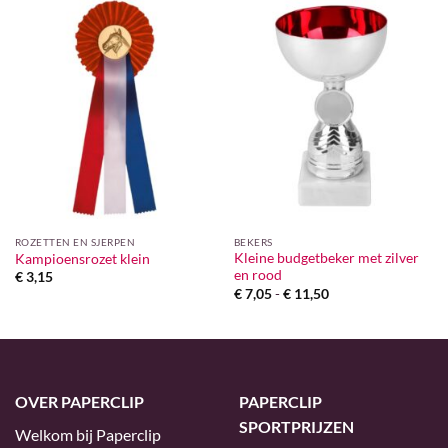
ROZETTEN EN SJERPEN
BEKERS
Kleine budgetbeker met zilver
Kampioensrozet klein
en rood
€
3,15
Prijsklasse:
€
7,05
-
€
11,50
€ 7,05
tot
€ 11,50
OVER PAPERCLIP
PAPERCLIP
SPORTPRIJZEN
Welkom bij Paperclip