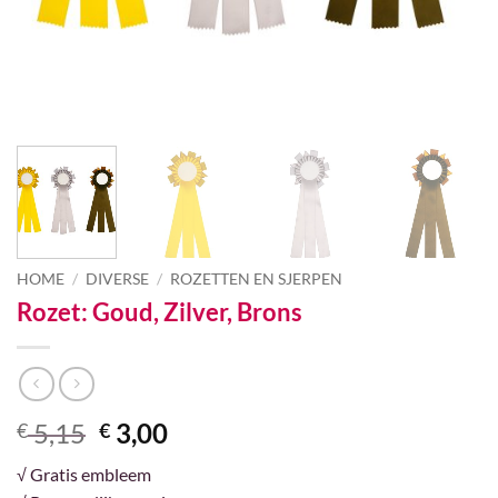
HOME
/
DIVERSE
/
ROZETTEN EN SJERPEN
Rozet: Goud, Zilver, Brons
Oorspronkelijke
Huidige
5,15
3,00
€
€
prijs
prijs
√ Gratis embleem
was:
is: