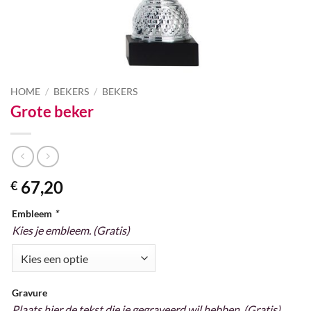
HOME
/
BEKERS
/
BEKERS
Grote beker
67,20
€
Embleem
*
Kies je embleem. (Gratis)
Gravure
Plaats hier de tekst die je gegraveerd wil hebben. (Gratis)