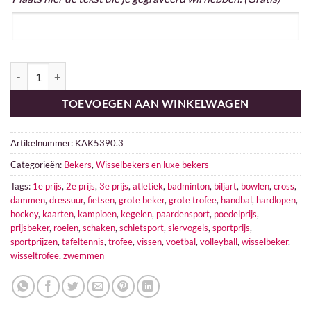
Grote beker aantal
TOEVOEGEN AAN WINKELWAGEN
Artikelnummer:
KAK5390.3
Categorieën:
Bekers
,
Wisselbekers en luxe bekers
Tags:
1e prijs
,
2e prijs
,
3e prijs
,
atletiek
,
badminton
,
biljart
,
bowlen
,
cross
,
dammen
,
dressuur
,
fietsen
,
grote beker
,
grote trofee
,
handbal
,
hardlopen
,
hockey
,
kaarten
,
kampioen
,
kegelen
,
paardensport
,
poedelprijs
,
prijsbeker
,
roeien
,
schaken
,
schietsport
,
siervogels
,
sportprijs
,
sportprijzen
,
tafeltennis
,
trofee
,
vissen
,
voetbal
,
volleyball
,
wisselbeker
,
wisseltrofee
,
zwemmen