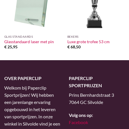
GLAS STANDAARDS
BEKERS
Glasstandaard laser met pin
Luxe grote trofee 53 cm
€
25,95
€
68,50
OVER PAPERCLIP
PAPERCLIP
SPORTPRIJZEN
Welkom bij Paperclip
Sportprijzen! Wij hebben
Prins Bernhardstraat 3
een jarenlange ervaring
7064 GC Silvolde
opgebouwd in het leveren
Volg ons op:
van sportprijzen. In onze
Facebook
winkel in Silvolde vind je een