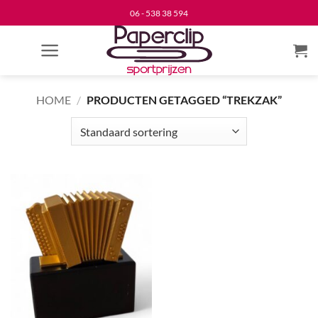
Ga
06 - 538 38 594
naar
inhoud
HOME
/
PRODUCTEN GETAGGED “TREKZAK”