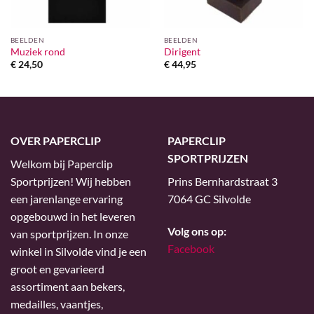
BEELDEN
BEELDEN
Muziek rond
Dirigent
€
24,50
€
44,95
OVER PAPERCLIP
PAPERCLIP
SPORTPRIJZEN
Welkom bij Paperclip
Sportprijzen! Wij hebben
Prins Bernhardstraat 3
een jarenlange ervaring
7064 GC Silvolde
opgebouwd in het leveren
Volg ons op:
van sportprijzen. In onze
Facebook
winkel in Silvolde vind je een
groot en gevarieerd
assortiment aan bekers,
medailles, vaantjes,