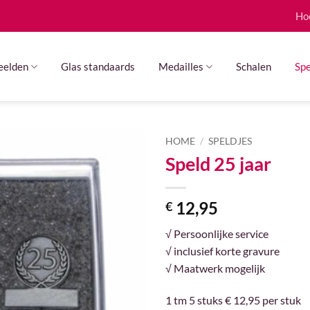
Ho
eelden
Glas standaards
Medailles
Schalen
Spe
HOME
/
SPELDJES
Speld 25 jaar
12,95
€
√ Persoonlijke service
√ inclusief korte gravure
√ Maatwerk mogelijk
1 tm 5 stuks € 12,95 per stuk