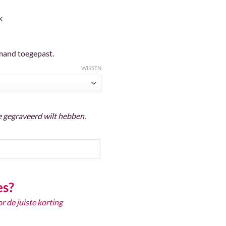
k
mand toegepast.
WISSEN
je gegraveerd wilt hebben.
es?
 de juiste korting