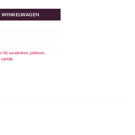
N WINKELWAGEN
r lid
,
aandenken
,
jubileum
,
,
speldje