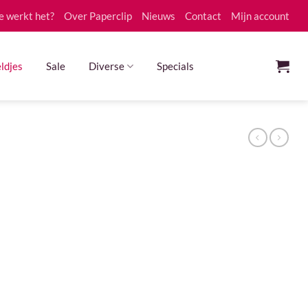
e werkt het?
Over Paperclip
Nieuws
Contact
Mijn account
ldjes
Sale
Diverse
Specials