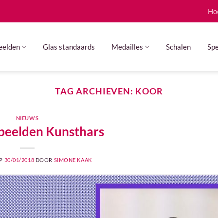
Ho
eelden
Glas standaards
Medailles
Schalen
Spe
TAG ARCHIEVEN:
KOOR
NIEUWS
beelden Kunsthars
OP
30/01/2018
DOOR
SIMONE KAAK