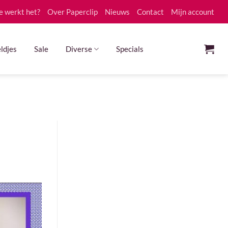
e werkt het?
Over Paperclip
Nieuws
Contact
Mijn account
ldjes
Sale
Diverse
Specials