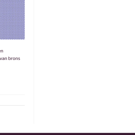
en
 van brons