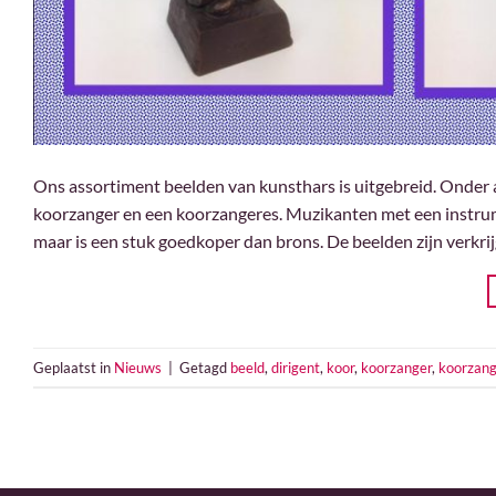
Ons assortiment beelden van kunsthars is uitgebreid. Onder 
koorzanger en een koorzangeres. Muzikanten met een instrumen
maar is een stuk goedkoper dan brons. De beelden zijn verkrijg
Geplaatst in
Nieuws
|
Getagd
beeld
,
dirigent
,
koor
,
koorzanger
,
koorzang